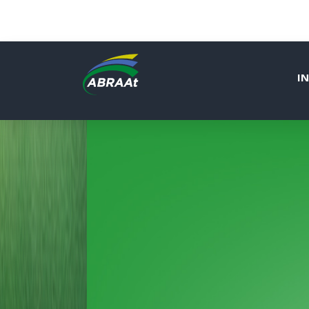
IN
A ABRAAt convoca os associados 
AGO 2026