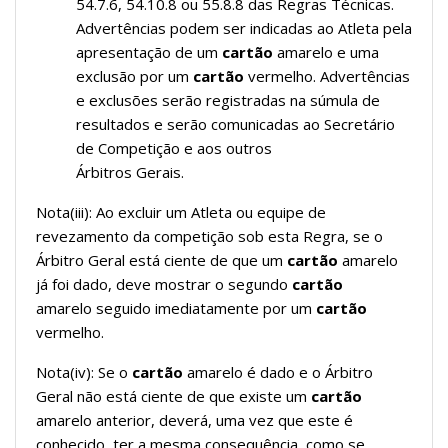
54.7.6, 54.10.8 ou 55.8.8 das Regras Técnicas.
Advertências podem ser indicadas ao Atleta pela
apresentação de um
cartão
amarelo e uma
exclusão por um
cartão
vermelho. Advertências
e exclusões serão registradas na súmula de
resultados e serão comunicadas ao Secretário
de Competição e aos outros
Árbitros Gerais.
Nota(iii): Ao excluir um Atleta ou equipe de
revezamento da competição sob esta Regra, se o
Árbitro Geral está ciente de que um
cartão
amarelo
já foi dado, deve mostrar o segundo
cartão
amarelo seguido imediatamente por um
cartão
vermelho.
Nota(iv): Se o
cartão
amarelo é dado e o Árbitro
Geral não está ciente de que existe um
cartão
amarelo anterior, deverá, uma vez que este é
conhecido, ter a mesma consequência, como se